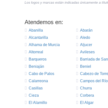
Los logos y marcas están indicadas únicamente a título
Atendemos en:
Abanilla
Abarán
Alcantarilla
Aledo
Alhama de Murcia
Aljucer
Altorreal
Avileses
Barqueros
Barriada de San
Beniaján
Beniel
Cabo de Palos
Cabezo de Torr
Calarreona
Campos del Río
Casillas
Churra
Cieza
Corbera
El Alamillo
El Algar