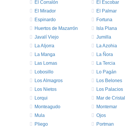
El Corralón
El Escobar
El Mirador
El Palmar
Espinardo
Fortuna
Huertos de Mazarrón
Isla Plana
Javalí Viejo
Jumilla
La Aljorra
La Azohia
La Manga
La Ñora
Las Lomas
La Tercia
Lobosillo
Lo Pagán
Los Almagros
Los Belones
Los Nietos
Los Palacios
Lorqui
Mar de Cristal
Monteagudo
Montemar
Mula
Ojos
Pliego
Portman