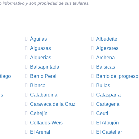
 informativo y son propiedad de sus titulares.
Águilas
Albudeite
Alguazas
Algezares
Alquerías
Archena
Balsapintada
Balsicas
tiago
Barrio Peral
Barrio del progreso
Blanca
Bullas
es
Calabardina
Calasparra
Caravaca de la Cruz
Cartagena
Cehejín
Ceutí
Collados-Weis
El Albujón
El Arenal
El Castellar