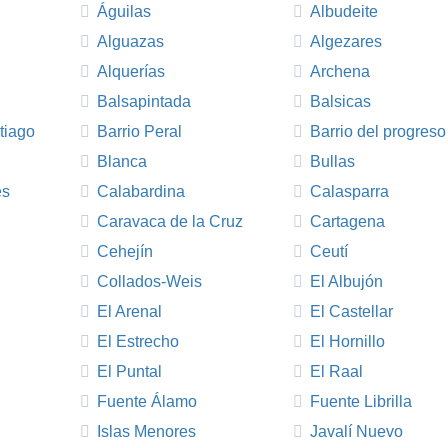
Águilas
Albudeite
Alguazas
Algezares
Alquerías
Archena
Balsapintada
Balsicas
tiago
Barrio Peral
Barrio del progreso
Blanca
Bullas
es
Calabardina
Calasparra
Caravaca de la Cruz
Cartagena
Cehejín
Ceutí
Collados-Weis
El Albujón
El Arenal
El Castellar
El Estrecho
El Hornillo
El Puntal
El Raal
Fuente Álamo
Fuente Librilla
Islas Menores
Javalí Nuevo