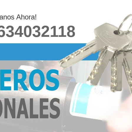
anos Ahora!
634032118