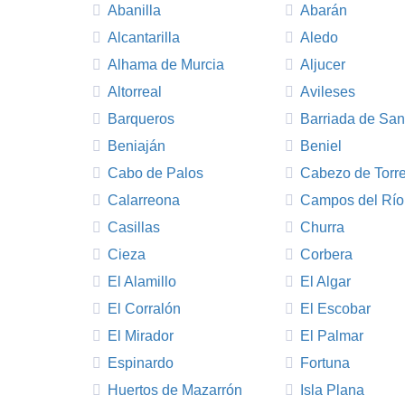
Abanilla
Abarán
Alcantarilla
Aledo
Alhama de Murcia
Aljucer
Altorreal
Avileses
Barqueros
Barriada de San
Beniaján
Beniel
Cabo de Palos
Cabezo de Torr
Calarreona
Campos del Río
Casillas
Churra
Cieza
Corbera
El Alamillo
El Algar
El Corralón
El Escobar
El Mirador
El Palmar
Espinardo
Fortuna
Huertos de Mazarrón
Isla Plana