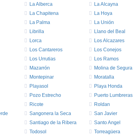
La Alberca
La Alcayna
La Chapitena
La Hoya
La Palma
La Unión
Librilla
Llano del Beal
Lorca
Los Alcazares
Los Cantareros
Los Conejos
Los Urrutias
Los Ramos
Mazarrón
Molina de Segura
Montepinar
Moratalla
Playasol
Playa Honda
Pozo Estrecho
Puerto Lumbreras
Ricote
Roldan
erde
Sangonera la Seca
San Javier
Santiago de la Ribera
Santo Angel
Todosol
Torreagüera