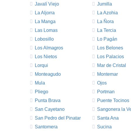
Javalí Viejo
Jumilla
La Aljorra
La Azohia
La Manga
La Ñora
Las Lomas
La Tercia
Lobosillo
Lo Pagán
Los Almagros
Los Belones
Los Nietos
Los Palacios
Lorqui
Mar de Cristal
Monteagudo
Montemar
Mula
Ojos
Pliego
Portman
Punta Brava
Puente Tocinos
San Cayetano
Sangonera la V
San Pedro del Pinatar
Santa Ana
Santomera
Sucina