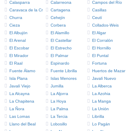
Calasparra
Calarreona
Campos del Río
Caravaca de la Cruz
Cartagena
Casillas
Churra
Cehejín
Ceutí
Cieza
Corbera
Collados-Weis
El Albujón
El Alamillo
El Algar
El Arenal
El Castellar
El Corralón
El Escobar
El Estrecho
El Hornillo
El Mirador
El Palmar
El Puntal
El Raal
Espinardo
Fortuna
Fuente Álamo
Fuente Librilla
Huertos de Mazarró
Isla Plana
Islas Menores
Javalí Nuevo
Javalí Viejo
Jumilla
La Alberca
La Alcayna
La Aljorra
La Azohia
La Chapitena
La Hoya
La Manga
La Ñora
La Palma
La Unión
Las Lomas
La Tercia
Librilla
Llano del Beal
Lobosillo
Lo Pagán