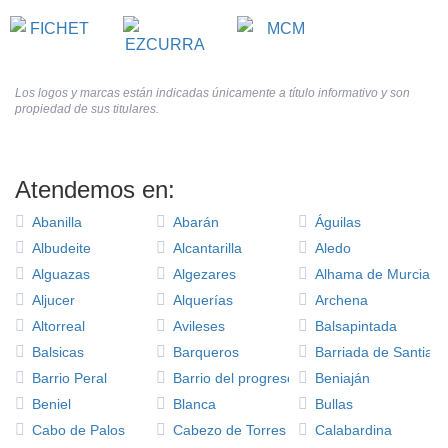
Los logos y marcas están indicadas únicamente a título informativo y son
propiedad de sus titulares.
Atendemos en:
Abanilla
Abarán
Águilas
Albudeite
Alcantarilla
Aledo
Alguazas
Algezares
Alhama de Murcia
Aljucer
Alquerías
Archena
Altorreal
Avileses
Balsapintada
Balsicas
Barqueros
Barriada de Santiag
Barrio Peral
Barrio del progreso
Beniaján
Beniel
Blanca
Bullas
Cabo de Palos
Cabezo de Torres
Calabardina